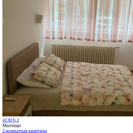
4130
6
2
Мытищи
2-комнатная квартира