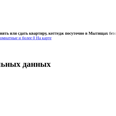
снять или сдать квартиру, коттедж посуточно в
Мытищах
без 
комнатные и более
0
На карте
льных данных