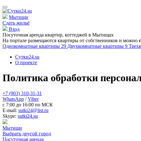
Мытищи
Сдать жильё
Вход
Посуточная аренда квартир, коттеджей в
Мытищах
На портале размещаются квартиры от собственников и можно
Однокомнатные квартиры
29
Двухкомнатные квартиры
9
Трех
Сутки24.su
О проекте
Политика обработки персона
+7 (903) 310-31-31
WhatsApp
/
Viber
c 7:00 до 16:00 по МСК
E-mail:
sutki24@list.ru
Skype:
sutki24.su
Мытищи
Выбрать другой город
Посуточная аренда