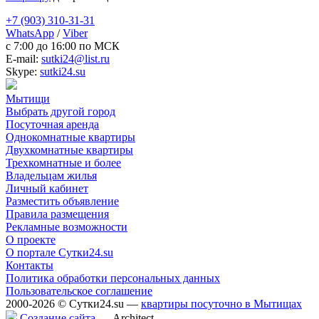
+7 (903) 310-31-31
WhatsApp
/
Viber
c 7:00 до 16:00 по МСК
E-mail:
sutki24@list.ru
Skype:
sutki24.su
Мытищи
Выбрать другой город
Посуточная аренда
Однокомнатные квартиры
Двухкомнатные квартиры
Трехкомнатные и более
Владельцам жилья
Личный кабинет
Разместить объявление
Правила размещения
Рекламные возможности
О проекте
О портале Сутки24.su
Контакты
Политика обработки персональных данных
Пользовательское соглашение
2000-2026 © Сутки24.su —
квартиры посуточно в Мытищах
Создание сайта
— Аrchitect